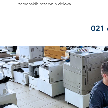
zamenskih rezervnih delova.
021 