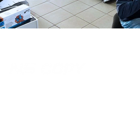
Lokacija:
Tel/fax:
021 64 01 555
Gavrila Principa 22
Tel/fax:
021 64 00 566
Novi Sad
Mob:
+381 64 88 99 