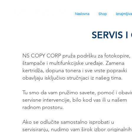
Naslovna
Shop
Iznajmljiv
SERVIS 
NS COPY CORP pruža podršku za
fotokopire,
štampače i multifunkcijske uređaje. Zamena
kertridža, dopuna tonera i sve vrste popravki
obavljaju isključivo stručnjaci iz našeg tima.
Tu smo da vam pružimo savete, pomoć i obav
servisne intervencije, bilo kod vas ili u našem
radnom prostoru.
Ako se odlučite samostalno isprobati u
servisiranju, nudimo vam širok izbor originalnih