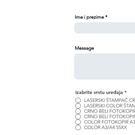
Ime i prezime
Message
R
Izabrite vrstu uređaja
*
e
q
LASERSKI COLOR ŠTA
u
CRNO BELI FOTOKOPI
i
r
CRNO BELI FOTOKOPI
e
COLOR FOTOKOPIR A3
d
COLOR A3/A4 55XX