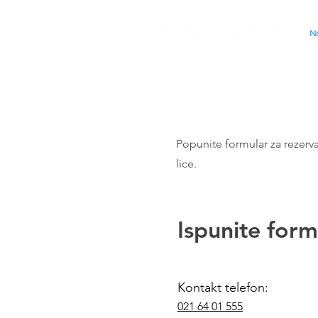
Na
Popunite formular za rezer
lice.
Ispunite form
Kontakt telefon:
021 64 01 555