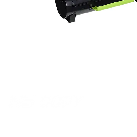
Lokacija:
Tel/fax:
021 64 01 555
Gavrila Principa 22
Tel/fax:
021 64 00 566
Novi Sad
Mob:
+381 64 88 99 