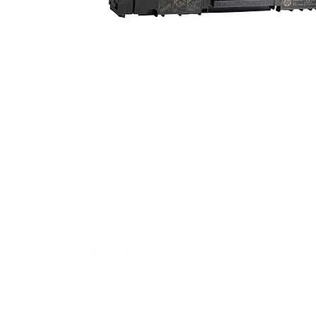
Lokacija:
Tel/fax:
021 64 01 555
Gavrila Principa 22
Tel/fax:
021 64 00 566