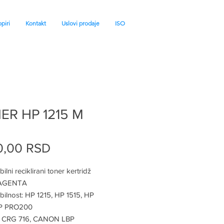
piri
Kontakt
Uslovi prodaje
ISO
ER HP 1215 M
Price
0,00 RSD
ilni reciklirani toner kertridž
MAGENTA
ilnost: HP 1215, HP 1515, HP
HP PRO200
CRG 716, CANON LBP