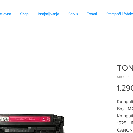
slovna
Shop
Iznajmljivanje
Servis
Toneri
Štampači i fotoko
TON
SKU: 24
1.29
Kompatib
Boja: 
Kompatib
1525, 
CANON 